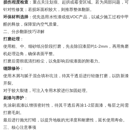
损伤程度检查
：重点关注划痕、起拱或霉变区域。若为局部问题，可
针对性修复；若损坏面积较大，则推荐整体翻新。
环保材料选择
：优先选用水性漆或低VOC产品，以减少施工过程中甲
醛的释放，保障室内空气质量。
二、分步翻新技巧详解
打磨处理
：
使用粗、中、细砂纸分阶段打磨，先去除旧漆层约1-2mm，再用角磨
机处理边角，确保表面平整。
打磨后需彻底清扫粉尘，以免影响后续漆面的附着力。
缝隙修补
：
使用木屑与腻子混合填补坑洼，待其干透后进行轻微打磨，以防新漆
开裂。
对于较大裂缝，可注入专用木胶进行加固处理。
刷漆与养护
：
先涂刷底漆以增强密封性，待其干透后再涂1-2层面漆，每层之间需
打磨毛刺。
最后进行抛光打蜡，以提升地板的光泽度和耐磨性，延长使用寿命。
三、核心注意事项