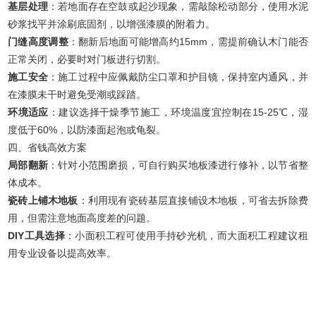
基层处理
：若地面存在空鼓或起沙现象，需敲除松动部分，使用水泥
砂浆找平并涂刷底固剂，以增强漆膜的附着力。
门缝高度调整
：翻新后地面可能增高约15mm，需提前确认木门能否
正常关闭，必要时对门板进行切割。
施工安全
：施工过程中应佩戴防尘口罩和护目镜，保持室内通风，并
在漆膜未干时避免受潮或踩踏。
环境适应
：建议选择干燥季节施工，环境温度宜控制在15-25℃，湿
度低于60%，以防漆面起泡或龟裂。
四、省钱高效方案
局部翻新
：针对小范围磨损，可自行购买地板漆进行修补，以节省整
体成本。
瓷砖上铺木地板
：利用现有瓷砖基层直接铺设木地板，可省去拆除费
用，但需注意地面高度差的问题。
DIY工具选择
：小面积工程可使用手持砂光机，而大面积工程建议租
用专业设备以提高效率。