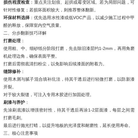
损伤程度检查
：重点关注划痕、起拱或霉变区域。若为局部问题，可
针对性修复；若损坏面积较大，则推荐整体翻新。
环保材料选择
：优先选用水性漆或低VOC产品，以减少施工过程中甲
醛的释放，保障室内空气质量。
二、分步翻新技巧详解
打磨处理
：
使用粗、中、细砂纸分阶段打磨，先去除旧漆层约1-2mm，再用角磨
机处理边角，确保表面平整。
打磨后需彻底清扫粉尘，以免影响后续漆面的附着力。
缝隙修补
：
使用木屑与腻子混合填补坑洼，待其干透后进行轻微打磨，以防新漆
开裂。
对于较大裂缝，可注入专用木胶进行加固处理。
刷漆与养护
：
先涂刷底漆以增强密封性，待其干透后再涂1-2层面漆，每层之间需
打磨毛刺。
最后进行抛光打蜡，以提升地板的光泽度和耐磨性，延长使用寿命。
三、核心注意事项