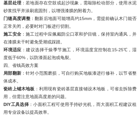
基层处理
：若地面存在空鼓或起沙现象，需敲除松动部分，使用水泥
砂浆找平并涂刷底固剂，以增强漆膜的附着力。
门缝高度调整
：翻新后地面可能增高约15mm，需提前确认木门能否
正常关闭，必要时对门板进行切割。
施工安全
：施工过程中应佩戴防尘口罩和护目镜，保持室内通风，并
在漆膜未干时避免受潮或踩踏。
环境适应
：建议选择干燥季节施工，环境温度宜控制在15-25℃，湿
度低于60%，以防漆面起泡或龟裂。
四、省钱高效方案
局部翻新
：针对小范围磨损，可自行购买地板漆进行修补，以节省整
体成本。
瓷砖上铺木地板
：利用现有瓷砖基层直接铺设木地板，可省去拆除费
用，但需注意地面高度差的问题。
DIY工具选择
：小面积工程可使用手持砂光机，而大面积工程建议租
用专业设备以提高效率。